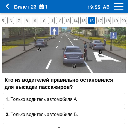
1
Билет 23
AB
19
:
54
5
6
7
8
9
10
11
12
13
14
15
16
17
18
19
20
Кто из водителей правильно остановился
для высадки пассажиров?
1.
Только водитель автомобиля А
2.
Только водитель автомобиля В.