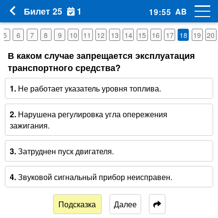
1
Билет 25
AB
19
:
54
5
6
7
8
9
10
11
12
13
14
15
16
17
18
19
20
В каком случае запрещается эксплуатация
транспортного средства?
1.
Не работает указатель уровня топлива.
2.
Нарушена регулировка угла опережения
зажигания.
3.
Затруднен пуск двигателя.
4.
Звуковой сигнальный прибор неисправен.
Подсказка
Далее