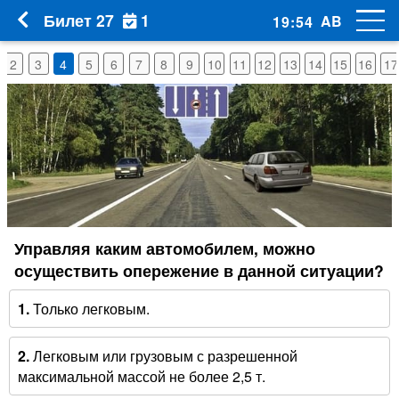
1
Билет 27
AB
19
:
53
2
3
4
5
6
7
8
9
10
11
12
13
14
15
16
17
Управляя каким автомобилем, можно
осуществить опережение в данной ситуации?
1.
Только легковым.
2.
Легковым или грузовым с разрешенной
максимальной массой не более 2,5 т.