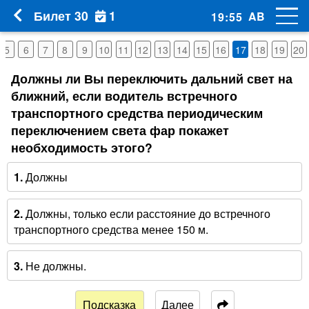
1
Билет 30
AB
19
:
54
5
6
7
8
9
10
11
12
13
14
15
16
17
18
19
20
Должны ли Вы переключить дальний свет на
ближний, если водитель встречного
транспортного средства периодическим
переключением света фар покажет
необходимость этого?
1.
Должны
2.
Должны, только если расстояние до встречного
транспортного средства менее 150 м.
3.
Не должны.
Подсказка
Далее