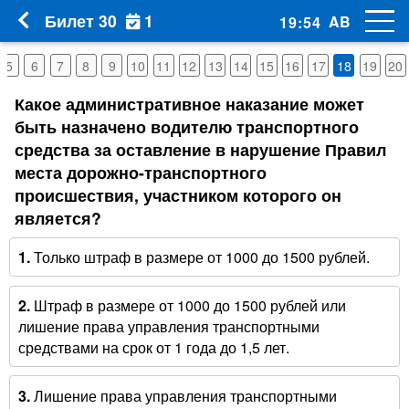
1
Билет 30
AB
19
:
53
5
6
7
8
9
10
11
12
13
14
15
16
17
18
19
20
Какое административное наказание может
быть назначено водителю транспортного
средства за оставление в нарушение Правил
места дорожно-транспортного
происшествия, участником которого он
является?
1.
Только штраф в размере от 1000 до 1500 рублей.
2.
Штраф в размере от 1000 до 1500 рублей или
лишение права управления транспортными
средствами на срок от 1 года до 1,5 лет.
3.
Лишение права управления транспортными