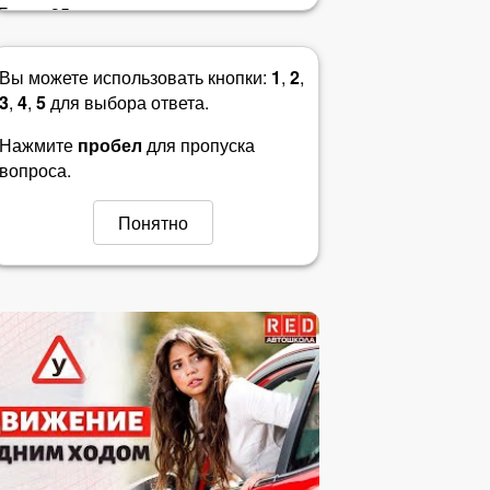
Билет 35
Билет 36
Вы можете использовать кнопки:
1
,
2
,
3
,
4
,
5
для выбора ответа.
Билет 37
Нажмите
пробел
для пропуска
Билет 38
вопроса.
Билет 39
Понятно
Билет 40