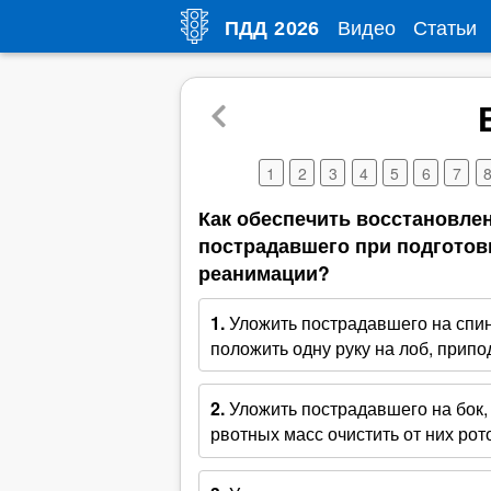
Видео
Статьи
ПДД
2026
1
2
3
4
5
6
7
Как обеспечить восстановле
пострадавшего при подготов
реанимации?
1.
Уложить пострадавшего на спину
положить одну руку на лоб, прип
2.
Уложить пострадавшего на бок, 
рвотных масс очистить от них рот