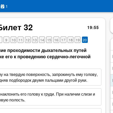
1
Билет 32
19
:
55
8
9
10
11
12
13
14
15
16
17
18
19
20
ние проходимости дыхательных путей
ке его к проведению сердечно-легочной
 на твердую поверхность, запрокинуть ему голову,
одняв подбородок двумя пальцами другой руки.
наклонить его голову к груди. При наличии слизи и
овую полость.