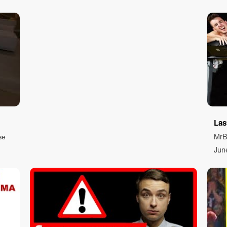
Las
ве
MrB
Jun