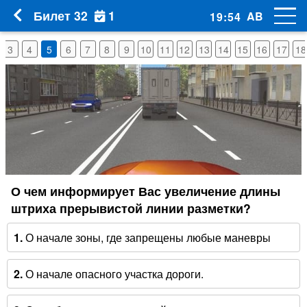
1
Билет 32
AB
19
:
53
3
4
5
6
7
8
9
10
11
12
13
14
15
16
17
18
О чем информирует Вас увеличение длины
штриха прерывистой линии разметки?
1.
О начале зоны, где запрещены любые маневры
2.
О начале опасного участка дороги.