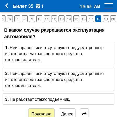
1
Билет 35
AB
19
:
54
5
6
7
8
9
10
11
12
13
14
15
16
17
18
19
20
В каком случае разрешается эксплуатация
автомобиля?
1.
Неисправны или отсутствуют предусмотренные
изготовителем транспортного средства
стеклоочистители.
2.
Неисправны или отсутствуют предусмотренные
изготовителем транспортного средства
стеклоомыватели.
3.
Не работает стеклоподъемник.
Подсказка
Далее