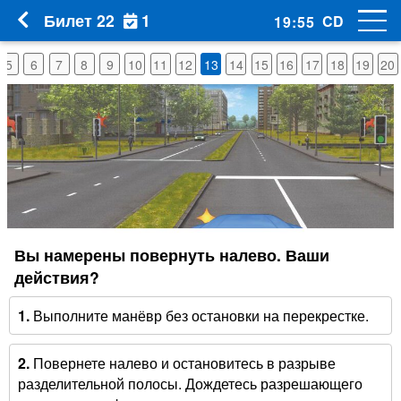
1
Билет 22
CD
19
:
54
5
6
7
8
9
10
11
12
13
14
15
16
17
18
19
20
Вы намерены повернуть налево. Ваши
действия?
1.
Выполните манёвр без остановки на перекрестке.
2.
Повернете налево и остановитесь в разрыве
разделительной полосы. Дождетесь разрешающего