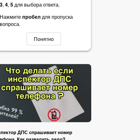
3
,
4
,
5
для выбора ответа.
Билет 27
Нажмите
пробел
для пропуска
вопроса.
Билет 28
Понятно
Билет 29
Билет 30
Билет 31
Билет 32
Билет 33
Билет 34
Билет 35
пектор ДПС спрашивает номер
ефона. Как развалить дело?