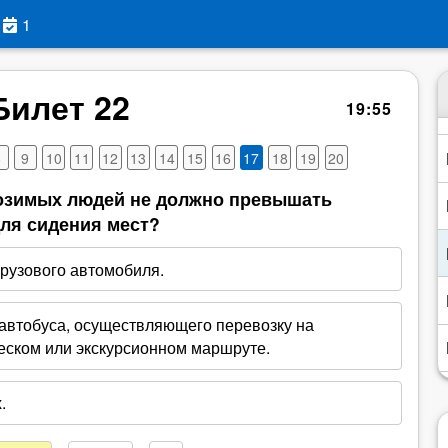
1
Билет 22
19
:
54
8
9
10
11
12
13
14
15
16
17
18
19
20
возимых людей не должно превышать
ля сидения мест?
грузового автомобиля.
 автобуса, осуществляющего перевозку на
еском или экскурсионном маршруте.
.