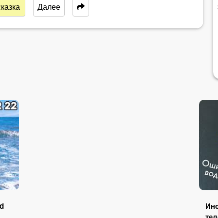
казка
Далее
nd
Инс
тел