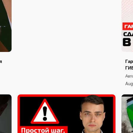
я
Гар
ГИБ
Авт
Aug