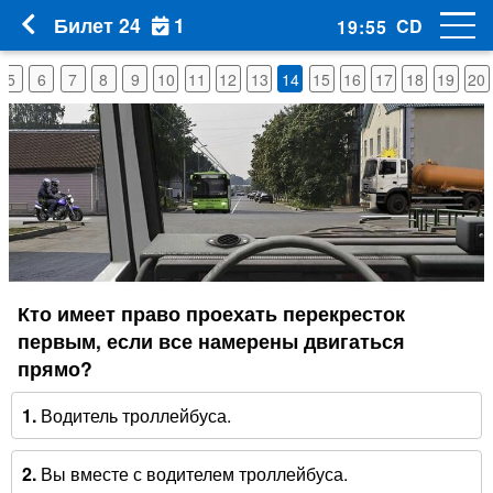
1
Билет 24
CD
19
:
54
5
6
7
8
9
10
11
12
13
14
15
16
17
18
19
20
Кто имеет право проехать перекресток
первым, если все намерены двигаться
прямо?
1.
Водитель троллейбуса.
2.
Вы вместе с водителем троллейбуса.