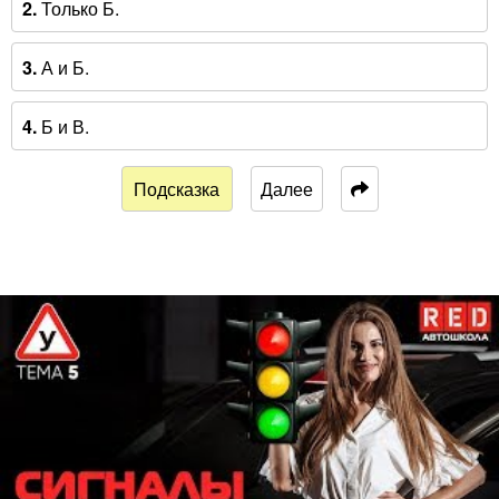
2.
Только Б.
3.
А и Б.
4.
Б и В.
Подсказка
Далее