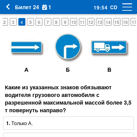
1
Билет 24
CD
19
:
53
2
3
4
5
6
7
8
9
10
11
12
13
14
15
16
17
Какие из указанных знаков обязывают
водителя грузового автомобиля с
разрешенной максимальной массой более 3,5
т повернуть направо?
1.
Только А.