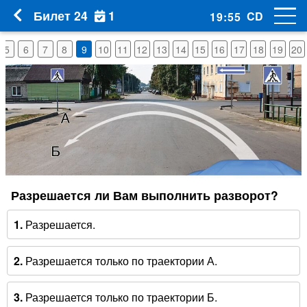
1
Билет 24
CD
19
:
54
5
6
7
8
9
10
11
12
13
14
15
16
17
18
19
20
Разрешается ли Вам выполнить разворот?
1.
Разрешается.
2.
Разрешается только по траектории А.
3.
Разрешается только по траектории Б.