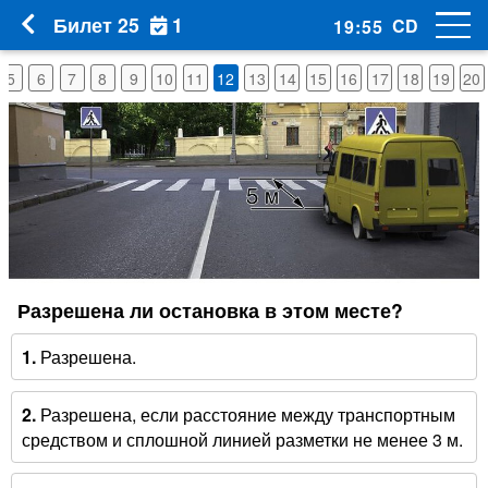
1
Билет 25
CD
19
:
55
5
6
7
8
9
10
11
12
13
14
15
16
17
18
19
20
Разрешена ли остановка в этом месте?
1.
Разрешена.
2.
Разрешена, если расстояние между транспортным
средством и сплошной линией разметки не менее 3 м.