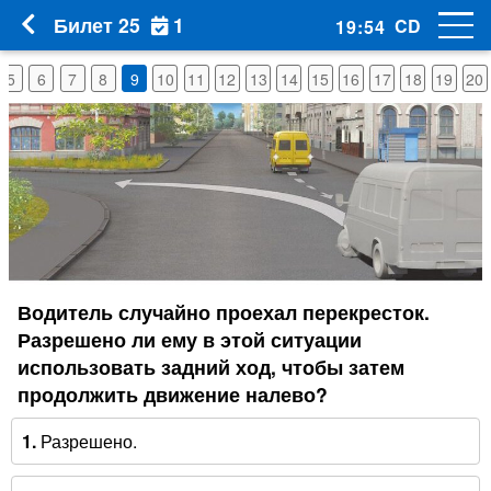
1
Билет 25
CD
19
:
53
5
6
7
8
9
10
11
12
13
14
15
16
17
18
19
20
Водитель случайно проехал перекресток.
Разрешено ли ему в этой ситуации
использовать задний ход, чтобы затем
продолжить движение налево?
1.
Разрешено.