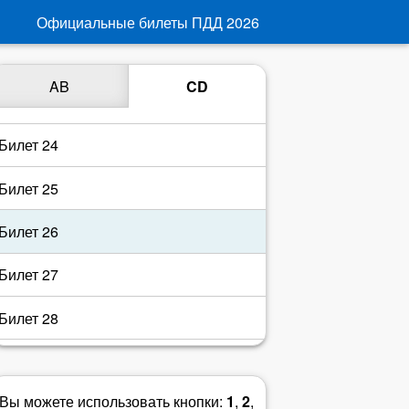
Билет 21
Официальные билеты ПДД
2026
Билет 22
AB
CD
Билет 23
Билет 24
Билет 25
Билет 26
Билет 27
Билет 28
Билет 29
Вы можете использовать кнопки:
1
,
2
,
Билет 30