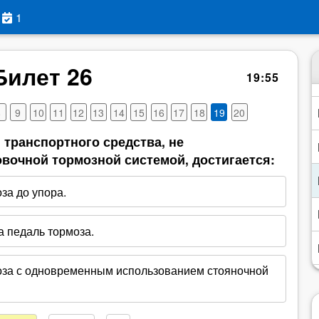
1
Билет 26
19
:
55
8
9
10
11
12
13
14
15
16
17
18
19
20
 транспортного средства, не
вочной тормозной системой, достигается:
за до упора.
 педаль тормоза.
оза с одновременным использованием стояночной