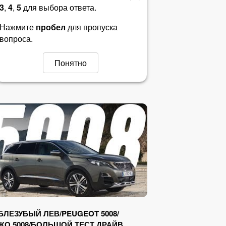
3
,
4
,
5
для выбора ответа.
Билет 31
Нажмите
пробел
для пропуска
вопроса.
Билет 32
Понятно
Билет 33
Билет 34
Билет 35
Билет 36
Билет 37
Билет 38
Билет 39
БЛЕЗУБЫЙ ЛЕВ/PEUGEOT 5008/
ЖО 5008/БОЛЬШОЙ ТЕСТ ДРАЙВ