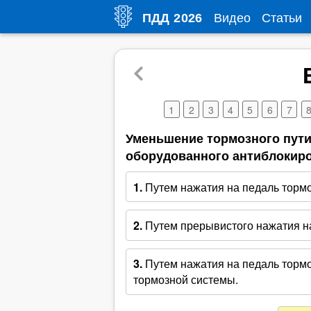
Видео
Статьи
ПДД
2026
1
2
3
4
5
6
7
Уменьшение тормозного пути
оборудованного антиблокиро
1.
Путем нажатия на педаль тормо
2.
Путем прерывистого нажатия на
3.
Путем нажатия на педаль торм
тормозной системы.