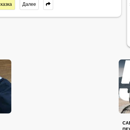
казка
Далее
СА
ПЕ