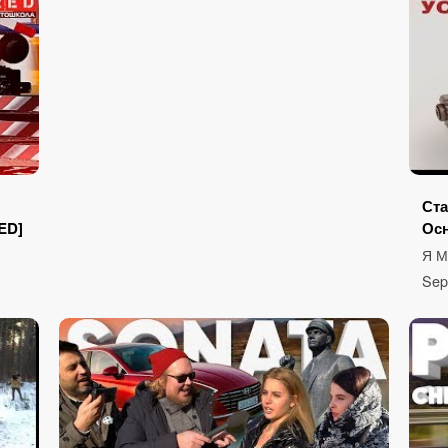
Ста
ED]
Ос
Я 
Sep