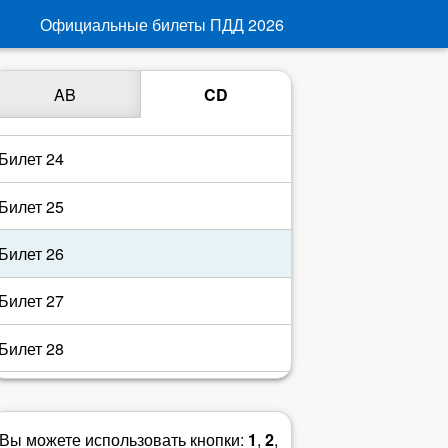
Билет 21
Официальные билеты ПДД
2026
Билет 22
AB
CD
Билет 23
Билет 24
Билет 25
Билет 26
Билет 27
Билет 28
Билет 29
Вы можете использовать кнопки:
1
,
2
,
Билет 30