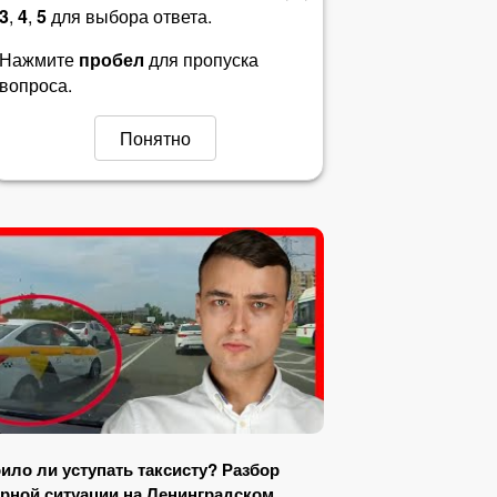
3
,
4
,
5
для выбора ответа.
Билет 31
Нажмите
пробел
для пропуска
вопроса.
Билет 32
Понятно
Билет 33
Билет 34
Билет 35
Билет 36
Билет 37
Билет 38
Билет 39
ило ли уступать таксисту? Разбор
рной ситуации на Ленинградском