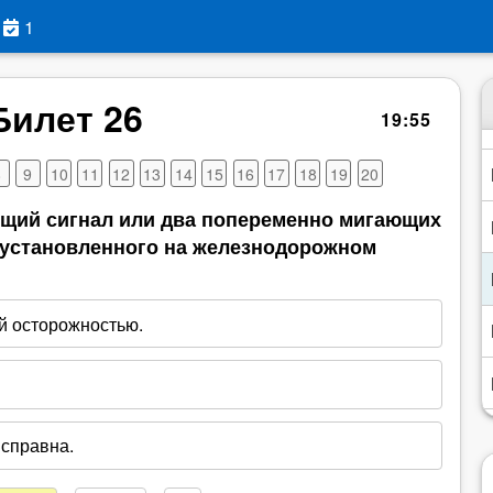
1
Билет 26
19
:
54
8
9
10
11
12
13
14
15
16
17
18
19
20
ющий сигнал или два попеременно мигающих
 установленного на железнодорожном
й осторожностью.
справна.