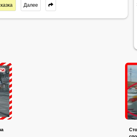
казка
Далее
за
Сто
спо