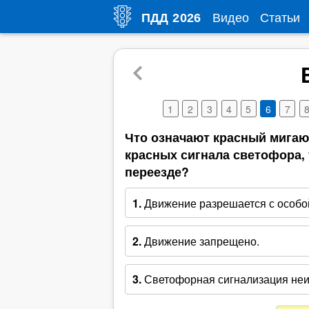
Видео
Статьи
ПДД
2026
1
2
3
4
5
6
7
Что означают красный мига
красных сигнала светофора,
переезде?
1.
Движение разрешается с особо
2.
Движение запрещено.
3.
Светофорная сигнализация неи