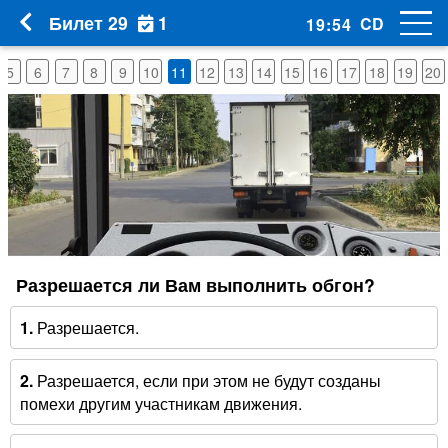
1
Билет 29
CD
19
:
53
5
6
7
8
9
10
11
12
13
14
15
16
17
18
19
20
Разрешается ли Вам выполнить обгон?
1.
Разрешается.
2.
Разрешается, если при этом не будут созданы
помехи другим участникам движения.