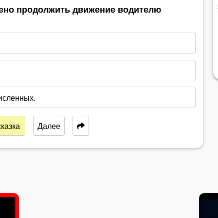
шено продолжить движение водителю
исленных.
казка
Далее