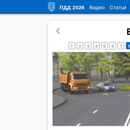
Видео
Статьи
ПДД
2026
1
2
3
4
5
6
7