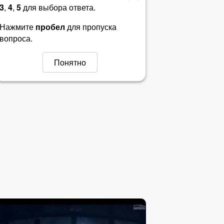
3
,
4
,
5
для выбора ответа.
Билет 36
Нажмите
пробел
для пропуска
вопроса.
Билет 37
Понятно
Билет 38
Билет 39
Билет 40