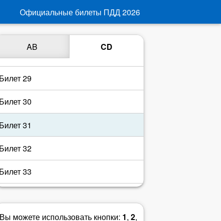
Билет 26
Официальные билеты ПДД
2026
Билет 27
AB
CD
Билет 28
Билет 29
Билет 30
Билет 31
Билет 32
Билет 33
Билет 34
Вы можете использовать кнопки:
1
,
2
,
Билет 35