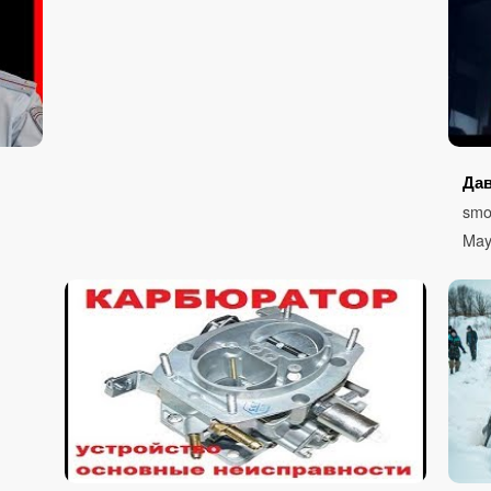
Дав
smo
May