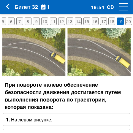
1
Билет 32
CD
19
:
53
5
6
7
8
9
10
11
12
13
14
15
16
17
18
19
20
При повороте налево обеспечение
безопасности движения достигается путем
выполнения поворота по траектории,
которая показана:
1.
На левом рисунке.