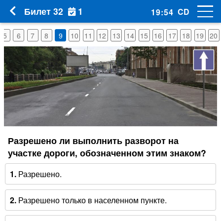
1
Билет 32
CD
19
:
53
5
6
7
8
9
10
11
12
13
14
15
16
17
18
19
20
Разрешено ли выполнить разворот на
участке дороги, обозначенном этим знаком?
1.
Разрешено.
2.
Разрешено только в населенном пункте.