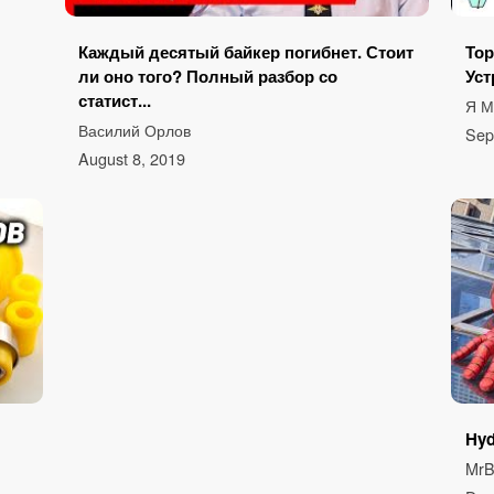
Каждый десятый байкер погибнет. Стоит
Тор
ли оно того? Полный разбор со
Уст
статист...
Я 
Василий Орлов
Sep
August 8, 2019
Hyd
MrB