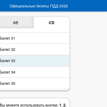
Билет 28
Официальные билеты ПДД
2026
Билет 29
AB
CD
Билет 30
Билет 31
Билет 32
Билет 33
Билет 34
Билет 35
Билет 36
Вы можете использовать кнопки:
1
,
2
,
Билет 37