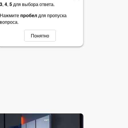
3
,
4
,
5
для выбора ответа.
Билет 38
Нажмите
пробел
для пропуска
вопроса.
Билет 39
Понятно
Билет 40