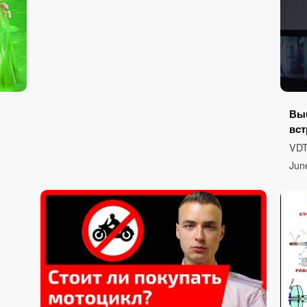
Вы
вс
VDT
Jun