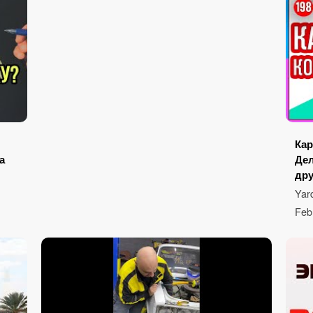
Кар
а
Дел
дру
Yar
Feb