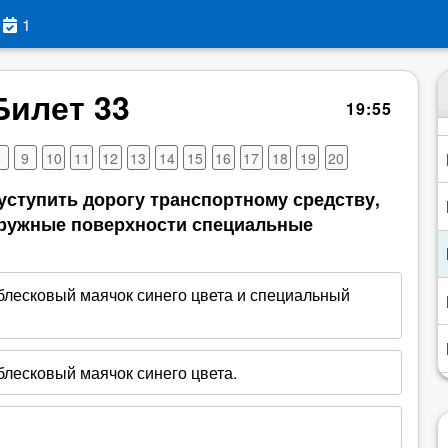
1
Билет 33
19
:
54
8
9
10
11
12
13
14
15
16
17
18
19
20
уступить дорогу транспортному средству,
ружные поверхности специальные
блесковый маячок синего цвета и специальный
блесковый маячок синего цвета.