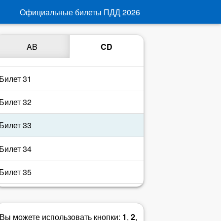
Билет 28
Официальные билеты ПДД
2026
Билет 29
AB
CD
Билет 30
Билет 31
Билет 32
Билет 33
Билет 34
Билет 35
Билет 36
Вы можете использовать кнопки:
1
,
2
,
Билет 37