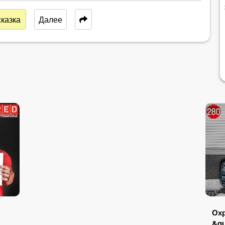
казка
Далее
Охр
&qu