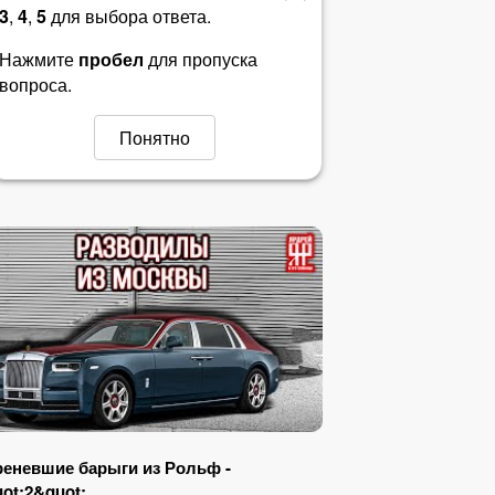
3
,
4
,
5
для выбора ответа.
Билет 38
Нажмите
пробел
для пропуска
вопроса.
Билет 39
Понятно
Билет 40
еневшие барыги из Рольф -
ot;2&quot;