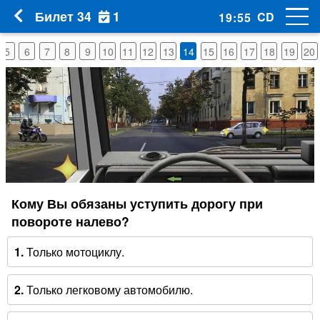
1
Билет 34
CD
19
:
54
5
6
7
8
9
10
11
12
13
14
15
16
17
18
19
20
Кому Вы обязаны уступить дорогу при
повороте налево?
1.
Только мотоциклу.
2.
Только легковому автомобилю.