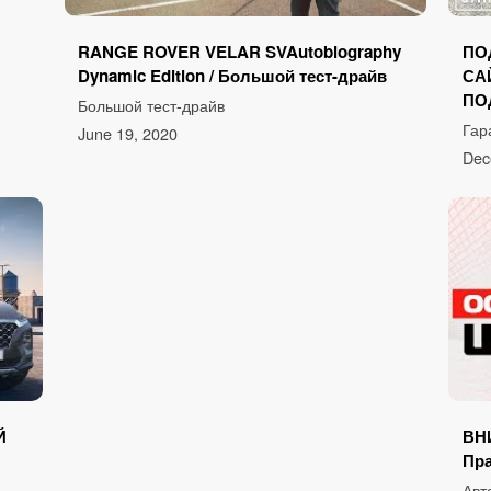
RANGE ROVER VELAR SVAutobiography
ПО
Dynamic Edition / Большой тест-драйв
СА
ПО
Большой тест-драйв
Гар
June 19, 2020
Dec
Й
ВН
Пра
Авт