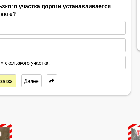
ьзкого участка дороги устанавливается
ункте?
 скользкого участка.
казка
Далее