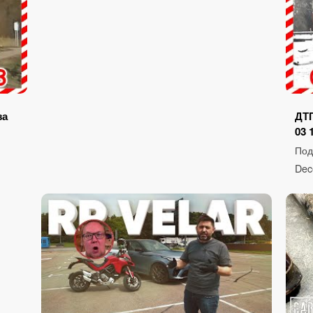
за
ДТП
03 
Под
Dec