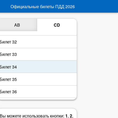
Билет 29
Официальные билеты ПДД
2026
Билет 30
AB
CD
Билет 31
Билет 32
Билет 33
Билет 34
Билет 35
Билет 36
Билет 37
Вы можете использовать кнопки:
1
,
2
,
Билет 38