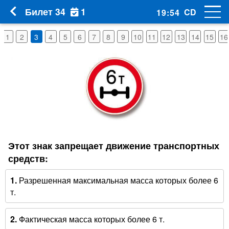
1
Билет 34
CD
19
:
53
1
2
3
4
5
6
7
8
9
10
11
12
13
14
15
16
Этот знак запрещает движение транспортных
средств:
1.
Разрешенная максимальная масса которых более 6
т.
2.
Фактическая масса которых более 6 т.