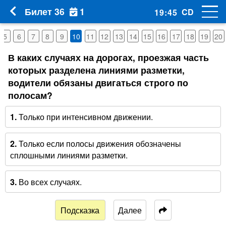
1
Билет 36
CD
19
:
44
5
6
7
8
9
10
11
12
13
14
15
16
17
18
19
20
В каких случаях на дорогах, проезжая часть
которых разделена линиями разметки,
водители обязаны двигаться строго по
полосам?
1.
Только при интенсивном движении.
2.
Только если полосы движения обозначены
сплошными линиями разметки.
3.
Во всех случаях.
Подсказка
Далее