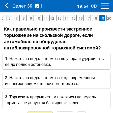
1
Билет 36
CD
19
:
53
5
6
7
8
9
10
11
12
13
14
15
16
17
18
19
20
Как правильно произвести экстренное
торможение на скользкой дороге, если
автомобиль не оборудован
антиблокировочной тормозной системой?
1.
Нажать на педаль тормоза до упора и удерживать
ее до полной остановки.
2.
Нажать на педаль тормоза с одновременным
использованием стояночного тормоза.
3.
Тормозить прерывистым нажатием на педаль
тормоза, не допуская блокировки колес.