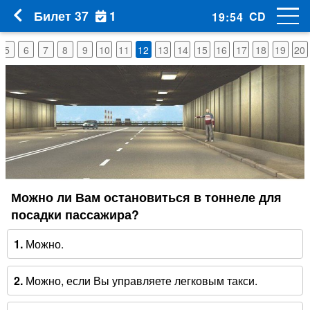
1
Билет 37
CD
19
:
53
5
6
7
8
9
10
11
12
13
14
15
16
17
18
19
20
Можно ли Вам остановиться в тоннеле для
посадки пассажира?
1.
Можно.
2.
Можно, если Вы управляете легковым такси.