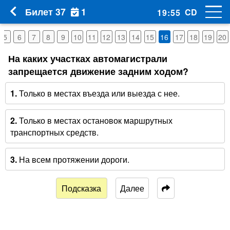
1
Билет 37
CD
19
:
54
5
6
7
8
9
10
11
12
13
14
15
16
17
18
19
20
На каких участках автомагистрали
запрещается движение задним ходом?
1.
Только в местах въезда или выезда с нее.
2.
Только в местах остановок маршрутных
транспортных средств.
3.
На всем протяжении дороги.
Подсказка
Далее