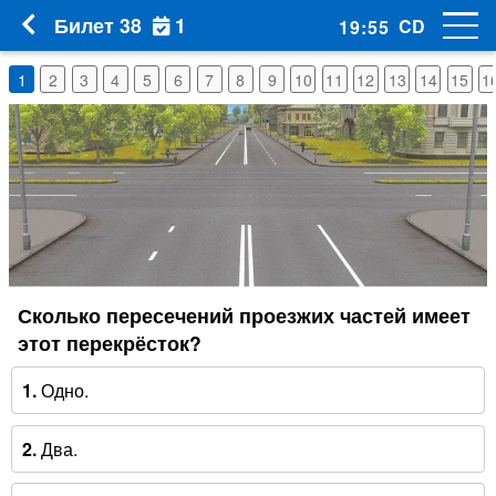
1
Билет 38
CD
19
:
54
1
2
3
4
5
6
7
8
9
10
11
12
13
14
15
1
Сколько пересечений проезжих частей имеет
этот перекрёсток?
1.
Одно.
2.
Два.