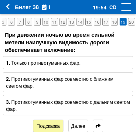
1
Билет 38
CD
19
:
53
5
6
7
8
9
10
11
12
13
14
15
16
17
18
19
20
При движении ночью во время сильной
метели наилучшую видимость дороги
обеспечивает включение:
1.
Только противотуманных фар.
2.
Противотуманных фар совместно с ближним
светом фар.
3.
Противотуманных фар совместно с дальним светом
фар.
Подсказка
Далее