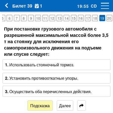
1
Билет 39
CD
19
:
54
5
6
7
8
9
10
11
12
13
14
15
16
17
18
19
20
При постановке грузового автомобиля с
разрешенной максимальной массой более 3,5
т на стоянку для исключения его
самопроизвольного движения на подъеме
или спуске следует:
1.
Использовать стояночный тормоз.
2.
Установить противооткатные упоры.
3.
Осуществить оба перечисленных действия.
Подсказка
Далее