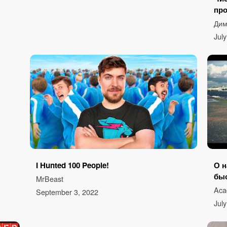
про
Дим
Jul
I Hunted 100 People!
О н
быс
MrBeast
Ac
September 3, 2022
July