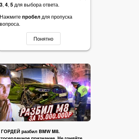
3
,
4
,
5
для выбора ответа.
Нажмите
пробел
для пропуска
вопроса.
Понятно
к ГОРДЕЙ разбил BMW M8.
тосердечное признание. Не гоняйте,