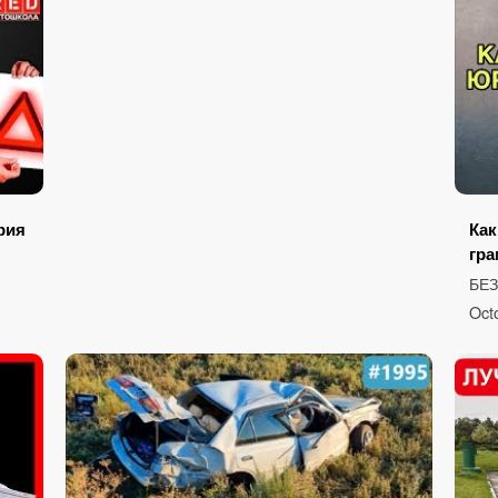
рия
Как
гра
БЕ
Oct