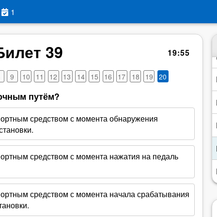
1
Билет 39
19
:
54
8
9
10
11
12
13
14
15
16
17
18
19
20
очным путём?
портным средством с момента обнаружения
становки.
ортным средством с момента нажатия на педаль
портным средством с момента начала срабатывания
тановки.