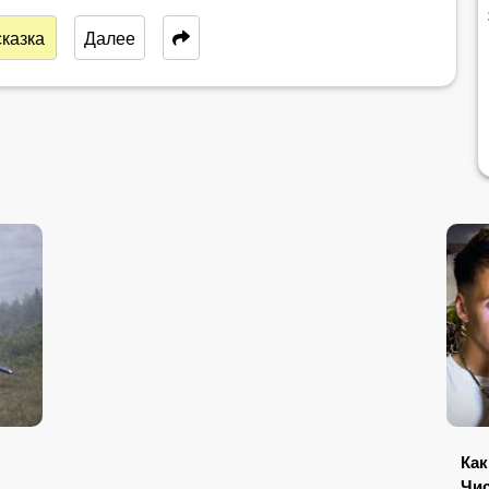
казка
Далее
Ка
Чис