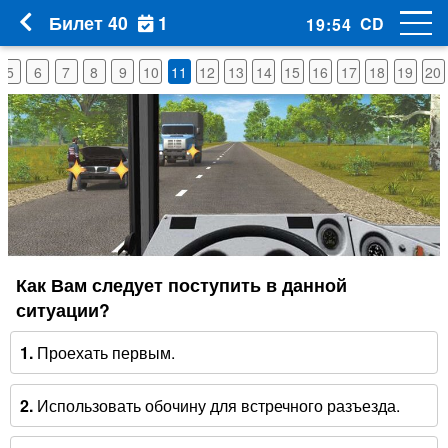
1
Билет 40
CD
19
:
53
5
6
7
8
9
10
11
12
13
14
15
16
17
18
19
20
Как Вам следует поступить в данной
ситуации?
1.
Проехать первым.
2.
Использовать обочину для встречного разъезда.