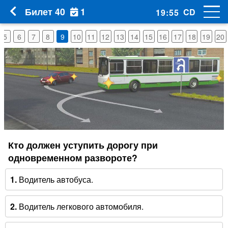
1
Билет 40
CD
19
:
54
5
6
7
8
9
10
11
12
13
14
15
16
17
18
19
20
Кто должен уступить дорогу при
одновременном развороте?
1.
Водитель автобуса.
2.
Водитель легкового автомобиля.